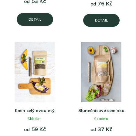
53 Kč
od
76 Kč
od
DETAIL
DETAIL
Kmín celý dvouletý
Slunečnicové semínko
Skladem
Skladem
59 Kč
37 Kč
od
od