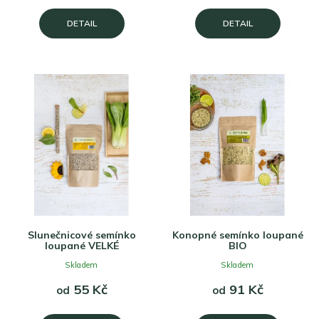
DETAIL
DETAIL
Slunečnicové semínko
Konopné semínko loupané
loupané VELKÉ
BIO
Skladem
Skladem
55 Kč
91 Kč
od
od