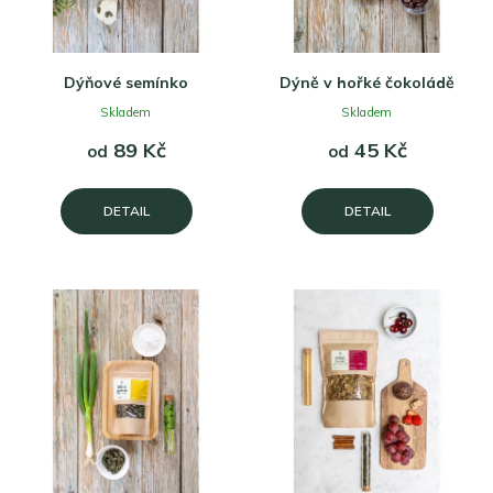
d
t
u
ů
k
t
Dýňové semínko
Dýně v hořké čokoládě
ů
Skladem
Skladem
89 Kč
45 Kč
od
od
DETAIL
DETAIL