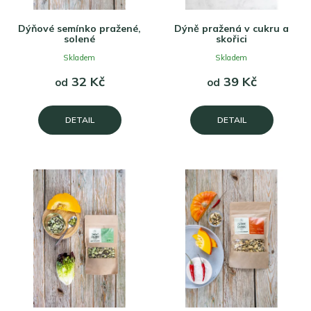
Dýňové semínko pražené,
Dýně pražená v cukru a
solené
skořici
Skladem
Skladem
32 Kč
39 Kč
od
od
DETAIL
DETAIL