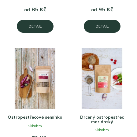
85 Kč
95 Kč
od
od
DETAIL
DETAIL
Ostropestřecové semínko
Drcený ostropestřec
mariánský
Skladem
Skladem