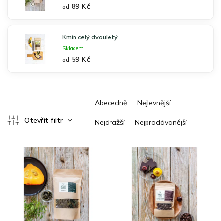
89 Kč
od
Kmín celý dvouletý
Skladem
59 Kč
od
Ř
Abecedně
Nejlevnější
a
z
Otevřít filtr
Nejdražší
Nejprodávanější
e
V
n
ý
í
p
p
i
r
s
o
p
d
r
u
o
k