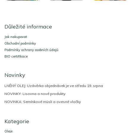
Z
á
Důležité informace
p
a
Jak nakupovat
t
Obchodní podmínky
í
Podmínky ochrany osobních údajů
BIO certifikace
Novinky
LNĚNÝ OLEJ: Uzávěrka objednávek je ve středu 19. srpna
NOVINKY: Lisovna a nové produkty
NOVINKA: Semínkové müsli a ovesné vločky
Kategorie
Oleje