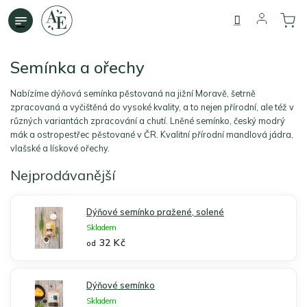
Přejít
na
obsah
Semínka a ořechy
Nabízíme dýňová semínka pěstovaná na jižní Moravě, šetrně
zpracovaná a vyčištěná do vysoké kvality, a to nejen přírodní, ale též v
různých variantách zpracování a chutí. Lněné semínko, český modrý
mák a ostropestřec pěstované v ČR. Kvalitní přírodní mandlová jádra,
vlašské a lískové ořechy.
Nejprodávanější
Dýňové semínko pražené, solené
Skladem
32 Kč
od
Dýňové semínko
Skladem