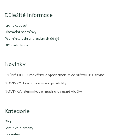
Z
á
Důležité informace
p
a
Jak nakupovat
t
Obchodní podmínky
í
Podmínky ochrany osobních údajů
BIO certifikace
Novinky
LNĚNÝ OLEJ: Uzávěrka objednávek je ve středu 19. srpna
NOVINKY: Lisovna a nové produkty
NOVINKA: Semínkové müsli a ovesné vločky
Kategorie
Oleje
Semínka a ořechy
Speciality