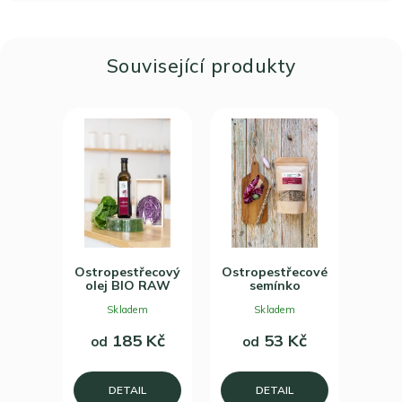
Související produkty
Ostropestřecový
Ostropestřecové
olej BIO RAW
semínko
Skladem
Skladem
185 Kč
53 Kč
od
od
DETAIL
DETAIL