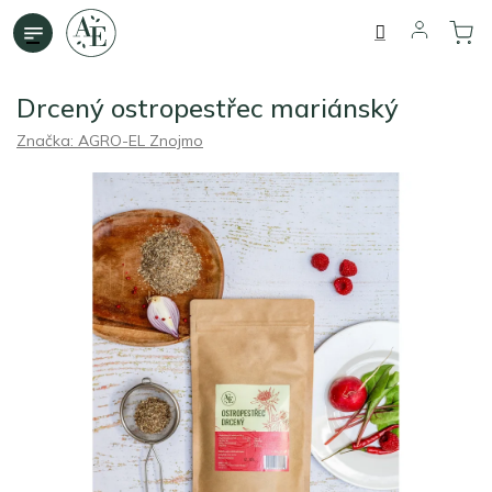
Přejít
na
obsah
Drcený ostropestřec mariánský
Značka:
AGRO-EL Znojmo