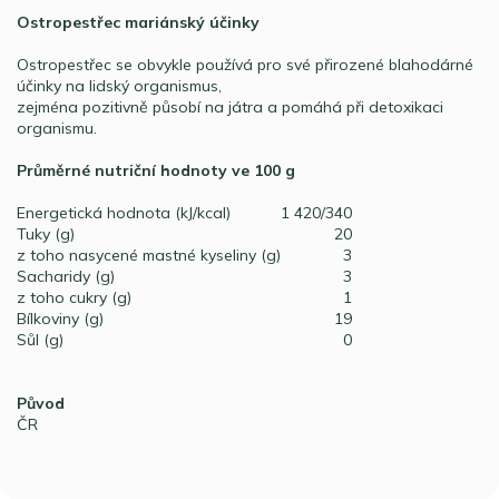
Ostropestřec mariánský účinky
Ostropestřec se obvykle používá pro své přirozené blahodárné
účinky na lidský organismus,
zejména pozitivně působí na játra a pomáhá při detoxikaci
organismu.
Průměrné nutriční hodnoty ve 100 g
Energetická hodnota (kJ/kcal)
1 420/340
Tuky (g)
20
z toho nasycené mastné kyseliny (g)
3
Sacharidy (g)
3
z toho cukry (g)
1
Bílkoviny (g)
19
Sůl (g)
0
Původ
ČR