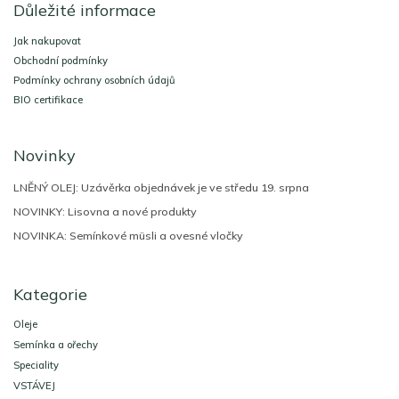
Důležité informace
p
a
Jak nakupovat
t
Obchodní podmínky
í
Podmínky ochrany osobních údajů
BIO certifikace
Novinky
LNĚNÝ OLEJ: Uzávěrka objednávek je ve středu 19. srpna
NOVINKY: Lisovna a nové produkty
NOVINKA: Semínkové müsli a ovesné vločky
Kategorie
Oleje
Semínka a ořechy
Speciality
VSTÁVEJ