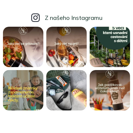
Z našeho Instagramu
Z
á