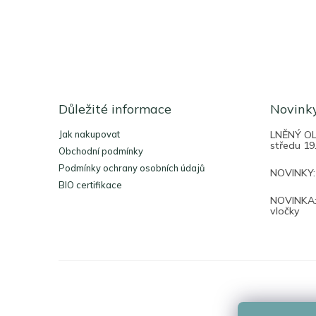
Z
á
Důležité informace
Novink
p
a
Jak nakupovat
LNĚNÝ OLE
t
středu 19
Obchodní podmínky
í
Podmínky ochrany osobních údajů
NOVINKY:
BIO certifikace
NOVINKA:
vločky