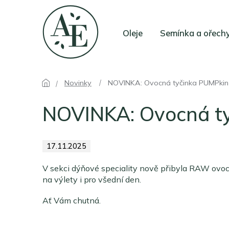
Přejít
na
obsah
Oleje
Semínka a ořech
Novinky
NOVINKA: Ovocná tyčinka PUMPkin
NOVINKA: Ovocná t
17.11.2025
V sekci dýňové speciality nově přibyla RAW ov
na výlety i pro všední den.
Ať Vám chutná.