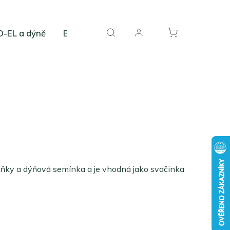
-EL a dýně
Blog
uňky a dýňová semínka a je vhodná jako svačinka