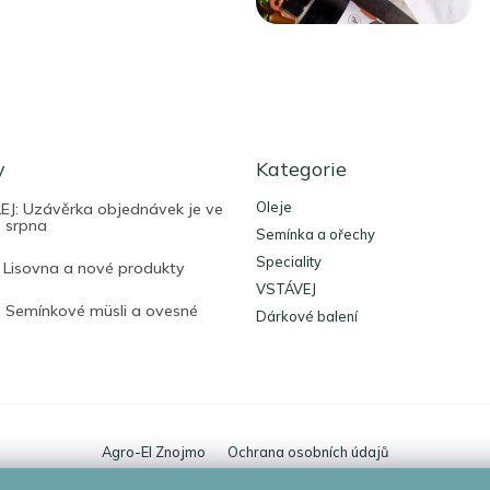
Přeskočit
y
kategorie
Kategorie
Oleje
J: Uzávěrka objednávek je ve
. srpna
Semínka a ořechy
Speciality
 Lisovna a nové produkty
VSTÁVEJ
 Semínkové müsli a ovesné
Dárkové balení
Agro-El Znojmo
Ochrana osobních údajů