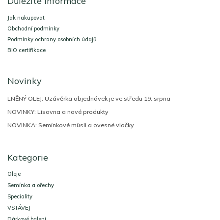
Důležité informace
p
a
Jak nakupovat
t
Obchodní podmínky
í
Podmínky ochrany osobních údajů
BIO certifikace
Novinky
LNĚNÝ OLEJ: Uzávěrka objednávek je ve středu 19. srpna
NOVINKY: Lisovna a nové produkty
NOVINKA: Semínkové müsli a ovesné vločky
Kategorie
Oleje
Semínka a ořechy
Speciality
VSTÁVEJ
Dárkové balení