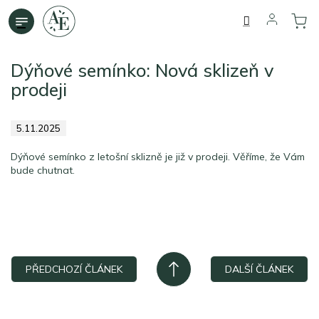
Přejít
na
obsah
Dýňové semínko: Nová sklizeň v
prodeji
5.11.2025
Dýňové semínko z letošní sklizně je již v prodeji. Věříme, že Vám
bude chutnat.
PŘEDCHOZÍ ČLÁNEK
DALŠÍ ČLÁNEK