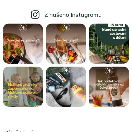
Z našeho Instagramu
Z
á