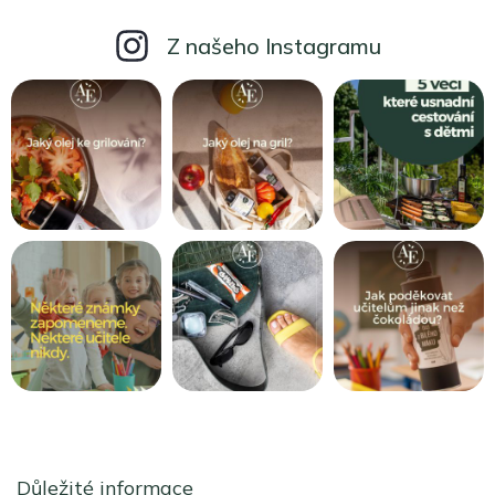
Z našeho Instagramu
Z
á
Důležité informace