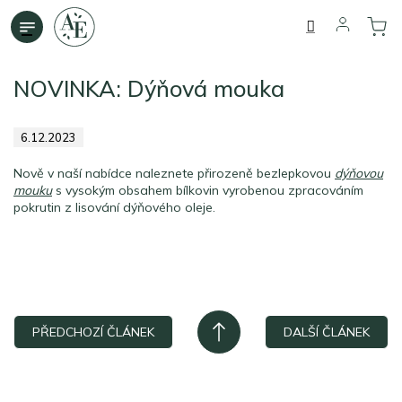
Přejít
na
obsah
NOVINKA: Dýňová mouka
6.12.2023
Nově v naší nabídce naleznete přirozeně bezlepkovou
dýňovou
mouku
s vysokým obsahem bílkovin vyrobenou zpracováním
pokrutin z lisování dýňového oleje.
PŘEDCHOZÍ ČLÁNEK
DALŠÍ ČLÁNEK