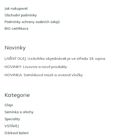
p
a
Jak nakupovat
t
Obchodní podmínky
í
Podmínky ochrany osobních údajů
BIO certifikace
Novinky
LNĚNÝ OLEJ: Uzávěrka objednávek je ve středu 19. srpna
NOVINKY: Lisovna a nové produkty
NOVINKA: Semínkové müsli a ovesné vločky
Kategorie
Oleje
Semínka a ořechy
Speciality
VSTÁVEJ
Dárkové balení