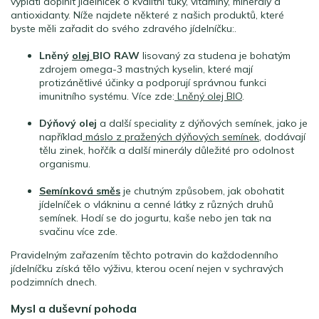
vyplatí doplnit jídelníček o kvalitní tuky, vitamíny, minerály a
antioxidanty. Níže najdete některé z našich produktů, které
byste měli zařadit do svého zdravého jídelníčku:.
Lněný
olej
BIO RAW
lisovaný za studena je bohatým
zdrojem omega-3 mastných kyselin, které mají
protizánětlivé účinky a podporují správnou funkci
imunitního systému. Více zde:
Lněný olej BIO
.
Dýňový olej
a další speciality z dýňových semínek, jako je
například
máslo z pražených dýňových semínek
, dodávají
tělu zinek, hořčík a další minerály důležité pro odolnost
organismu.
Semínková směs
je chutným způsobem, jak obohatit
jídelníček o vlákninu a cenné látky z různých druhů
semínek. Hodí se do jogurtu, kaše nebo jen tak na
svačinu více zde.
Pravidelným zařazením těchto potravin do každodenního
jídelníčku získá tělo výživu, kterou ocení nejen v sychravých
podzimních dnech.
Mysl a duševní pohoda