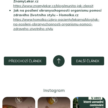
ZnamyLekar.cz
https://www.znamylekar.cz/blog/imunita-jak-zlepsit
Jak na posílení obranyschopnosti organismu pomocí
zdravého životního stylu – Homolka.cz
https://www.homolka.cz/pro-pacienty/lekarna/blog/jak-
na-posileni-obranyschopnosti-organismu-pomoci-
zdraveho-zivotniho-stylu
PŘEDCHOZÍ ČLÁNEK
DALŠÍ ČLÁNEK
Instagram