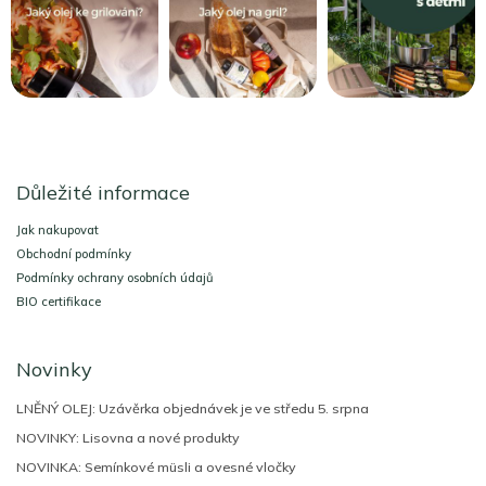
Z
á
Důležité informace
p
a
Jak nakupovat
t
Obchodní podmínky
í
Podmínky ochrany osobních údajů
BIO certifikace
Novinky
LNĚNÝ OLEJ: Uzávěrka objednávek je ve středu 5. srpna
NOVINKY: Lisovna a nové produkty
NOVINKA: Semínkové müsli a ovesné vločky