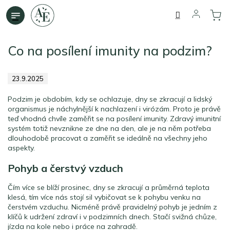
Přejít
na
obsah
Co na posílení imunity na podzim?
23.9.2025
Podzim je obdobím, kdy se ochlazuje, dny se zkracují a lidský
organismus je náchylnější k nachlazení i virózám. Proto je právě
teď vhodná chvíle zaměřit se na posílení imunity. Zdravý imunitní
systém totiž nevznikne ze dne na den, ale je na něm potřeba
dlouhodobě pracovat a zaměřit se ideálně na všechny jeho
aspekty.
Pohyb a čerstvý vzduch
Čím více se blíží prosinec, dny se zkracují a průměrná teplota
klesá, tím více nás stojí sil vybičovat se k pohybu venku na
čerstvém vzduchu. Nicméně právě pravidelný pohyb je jedním z
klíčů k udržení zdraví i v podzimních dnech. Stačí svižná chůze,
jízda na kole nebo i práce na zahradě.