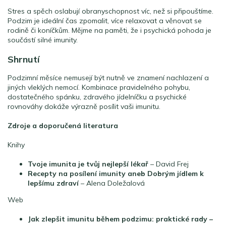
Stres a spěch oslabují obranyschopnost víc, než si připouštíme.
Podzim je ideální čas zpomalit, více relaxovat a věnovat se
rodině či koníčkům. Mějme na paměti, že i psychická pohoda je
součástí silné imunity.
Shrnutí
Podzimní měsíce nemusejí být nutně ve znamení nachlazení a
jiných vleklých nemocí. Kombinace pravidelného pohybu,
dostatečného spánku, zdravého jídelníčku a psychické
rovnováhy dokáže výrazně posílit vaši imunitu.
Zdroje a doporučená literatura
Knihy
Tvoje imunita je tvůj nejlepší lékař
– David Frej
Recepty na posílení imunity aneb Dobrým jídlem k
lepšímu zdraví
– Alena Doležalová
Web
Jak zlepšit imunitu během podzimu: praktické rady –