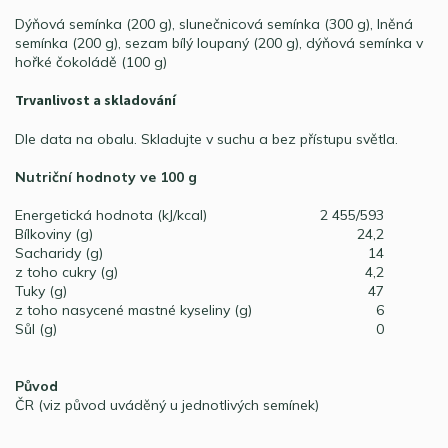
Dýňová semínka (200 g), slunečnicová semínka (300 g), lněná
semínka (200 g), sezam bílý loupaný (200 g), dýňová semínka v
hořké čokoládě (100 g)
Trvanlivost a skladování
Dle data na obalu. Skladujte v suchu a bez přístupu světla.
Nutriční hodnoty ve 100 g
Energetická hodnota (kJ/kcal)
2 455/593
Bílkoviny (g)
24,2
Sacharidy (g)
14
z toho cukry (g)
4,2
Tuky (g)
47
z toho nasycené mastné kyseliny (g)
6
Sůl (g)
0
Původ
ČR (viz původ uváděný u jednotlivých semínek)