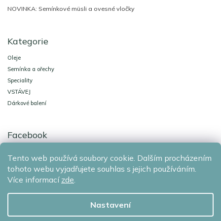
NOVINKA: Semínkové müsli a ovesné vločky
Kategorie
Oleje
Semínka a ořechy
Speciality
VSTÁVEJ
Dárkové balení
Facebook
Tento web používá soubory cookie. Dalším procházením
Agro-El Znojmo
Ochrana osobních údajů
tohoto webu vyjadřujete souhlas s jejich používáním.
Více informací
zde
.
Copyright 2026
AGRO-EL Znojmo
. Všechna práva vyhrazena.
Nastavení
Grafický návrh vytvořil a nakódoval
Shoptak.cz