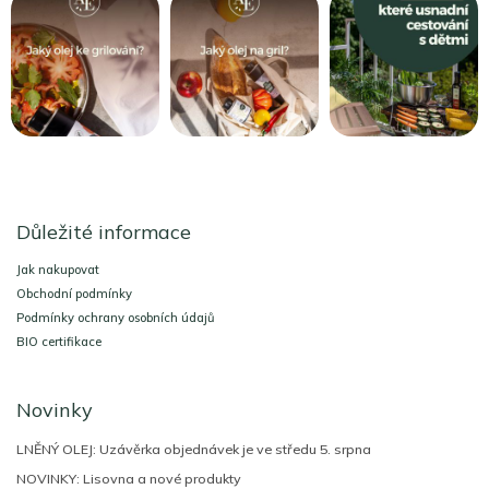
Z
á
Důležité informace
p
a
Jak nakupovat
t
Obchodní podmínky
í
Podmínky ochrany osobních údajů
BIO certifikace
Novinky
LNĚNÝ OLEJ: Uzávěrka objednávek je ve středu 5. srpna
NOVINKY: Lisovna a nové produkty