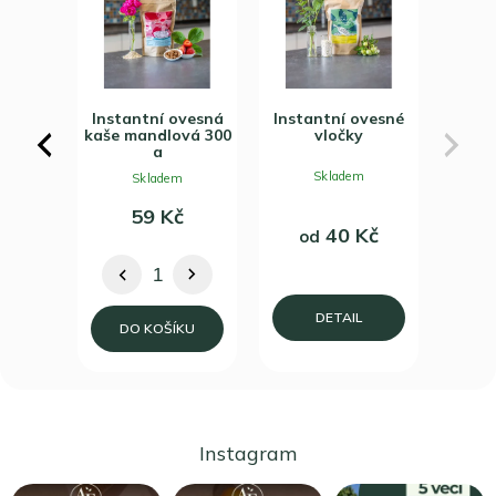
ovesná
Instantní ovesná
Instantní ovesné
 300 g
kaše mandlová 300
vločky
Previous
Next
g
m
Skladem
Skladem
č
59 Kč
40 Kč
od
DETAIL
KU
DO KOŠÍKU
Instagram