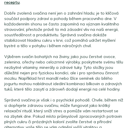
receptu
.
Dobře zvolená svačina není jen o zahnání hladu; je to klíčová
součást podpory zdraví a pohody během pracovního dne. V
každodenním shonu se často zapomíná na význam kvalitního
stravování, přestože právě to má zásadní vliv na naši energii,
soustředěnost a produktivitu. Správná svačina dokáže
stabilizovat hladinu cukru v krvi, což pomáhá udržet myšlení
bystré a tělo v pohybu i během náročných chvil.
Výběrem svačin bohatých na živiny, jako jsou čerstvé ovoce,
zelenina, ořechy nebo celozrnné výrobky, poskytnete svému tělu
nezbytné vitamíny, minerály a zdravé tuky. Tyto složky jsou
důležité nejen pro fyzickou kondici, ale i pro správnou činnost
mozku. Například hrst mandlí nebo lžíce semínek do bílého
jogurtu mohou nabídnout ideální kombinaci bílkovin a zdravých
tuků, které tělo zasytí a zároveň dodají energii na celé hodiny.
Správná svačina je však i o psychické pohodě. Chvíle, během níž
si dopřejete zdravou svačinu, může fungovat jako krátký
relaxační rituál, který sníží stres a pomůže vám restartovat se
na zbytek dne. Pokud místo průmyslově zpracovaných potravin
plných cukru či prázdných kalorií zvolíte čerstvé a přírodní
alternativy, vaše tělo se vám odmění vyšší vitalitou a