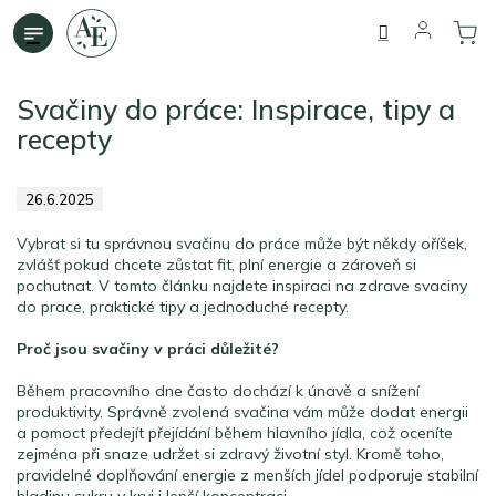
Přejít
na
obsah
Svačiny do práce: Inspirace, tipy a
recepty
26.6.2025
Vybrat si tu správnou svačinu do práce může být někdy oříšek,
zvlášť pokud chcete zůstat fit, plní energie a zároveň si
pochutnat. V tomto článku najdete inspiraci na zdrave svaciny
do prace, praktické tipy a jednoduché recepty.
Proč jsou svačiny v práci důležité?
Během pracovního dne často dochází k únavě a snížení
produktivity. Správně zvolená svačina vám může dodat energii
a pomoct předejít přejídání během hlavního jídla, což oceníte
zejména při snaze udržet si zdravý životní styl. Kromě toho,
pravidelné doplňování energie z menších jídel podporuje stabilní