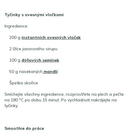
Tyčinky s ovesnými vločkami
Ingredience:
200 g
instantních ovesných vloček
2 lžíce javorového sirupu
100 g
dýňových semínek
50 g nasekaných
mandlí
Špetka skořice
Smíchejte všechny ingredience, rozprostřete na plech a pečte
na 180 °C po dobu 15 minut. Po vychladnutí nakrájejte na
tyčinky.
Smoothie do práce