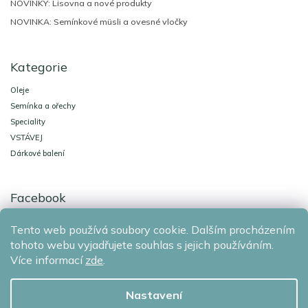
NOVINKY: Lisovna a nové produkty
NOVINKA: Semínkové müsli a ovesné vločky
Kategorie
Oleje
Semínka a ořechy
Speciality
VSTÁVEJ
Dárkové balení
Facebook
Tento web používá soubory cookie. Dalším procházením
Agro-El Znojmo
Ochrana osobních údajů
tohoto webu vyjadřujete souhlas s jejich používáním.
Více informací
zde
.
Copyright 2026
AGRO-EL Znojmo
. Všechna práva vyhrazena.
Nastavení
Grafický návrh vytvořil a nakódoval
Shoptak.cz