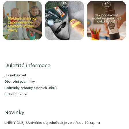
Z
á
Důležité informace
p
a
Jak nakupovat
t
Obchodní podmínky
í
Podmínky ochrany osobních údajů
BIO certifikace
Novinky
LNĚNÝ OLEJ: Uzávěrka objednávek je ve středu 19. srpna