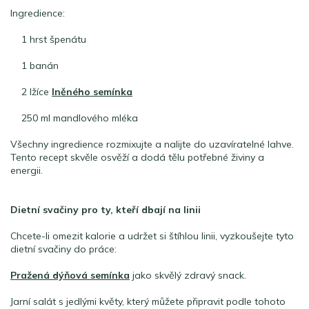
Ingredience:
1 hrst špenátu
1 banán
2 lžíce
lněného semínka
250 ml mandlového mléka
Všechny ingredience rozmixujte a nalijte do uzavíratelné lahve.
Tento recept skvěle osvěží a dodá tělu potřebné živiny a
energii.
Dietní svačiny pro ty, kteří dbají na linii
Chcete-li omezit kalorie a udržet si štíhlou linii, vyzkoušejte tyto
dietní svačiny do práce:
Pražená dýňová semínka
jako skvělý zdravý snack.
Jarní salát s jedlými květy, který můžete připravit podle tohoto