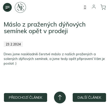
Přejít
na
obsah
Máslo z pražených dýňových
semínek opět v prodeji
23.2.2024
Dnes jsme naskladnili čerstvé máslo z našich pražených a
solených dýňových semínek, a jsme tedy opět připravení Vám je
poslat :)
PŘEDCHOZÍ ČLÁNEK
DALŠÍ ČLÁNEK