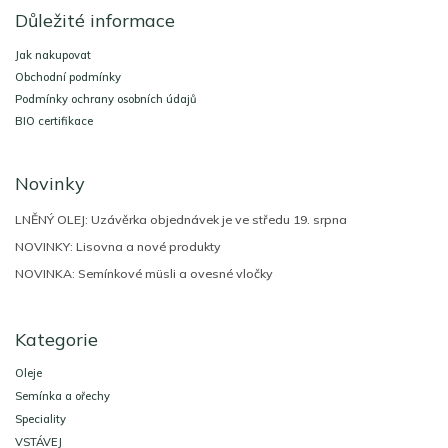
á
Důležité informace
p
a
Jak nakupovat
t
Obchodní podmínky
í
Podmínky ochrany osobních údajů
BIO certifikace
Novinky
LNĚNÝ OLEJ: Uzávěrka objednávek je ve středu 19. srpna
NOVINKY: Lisovna a nové produkty
NOVINKA: Semínkové müsli a ovesné vločky
Kategorie
Oleje
Semínka a ořechy
Speciality
VSTÁVEJ