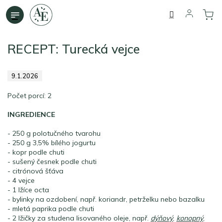
Přejít
na
obsah
RECEPT: Turecká vejce
9.1.2026
Počet porcí: 2
INGREDIENCE
- 250 g polotučného tvarohu
- 250 g 3,5% bílého jogurtu
- kopr podle chuti
- sušený česnek podle chuti
- citrónová šťáva
- 4 vejce
- 1 lžíce octa
- bylinky na ozdobení, např. koriandr, petrželku nebo bazalku
- mletá paprika podle chuti
- 2 lžičky za studena lisovaného oleje, např.
dýňový
,
konopný
,