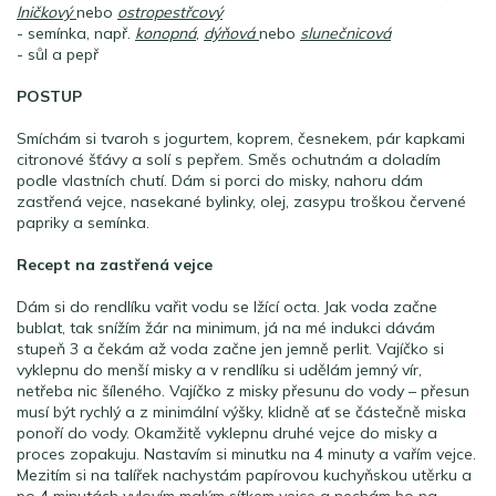
lničkový
nebo
ostropestřcový
- semínka, např.
konopná
,
dýňová
nebo
slunečnicová
- sůl a pepř
POSTUP
Smíchám si tvaroh s jogurtem, koprem, česnekem, pár kapkami
citronové šťávy a solí s pepřem. Směs ochutnám a doladím
podle vlastních chutí. Dám si porci do misky, nahoru dám
zastřená vejce, nasekané bylinky, olej, zasypu troškou červené
papriky a semínka.
Recept na zastřená vejce
Dám si do rendlíku vařit vodu se lžící octa. Jak voda začne
bublat, tak snížím žár na minimum, já na mé indukci dávám
stupeň 3 a čekám až voda začne jen jemně perlit. Vajíčko si
vyklepnu do menší misky a v rendlíku si udělám jemný vír,
netřeba nic šíleného. Vajíčko z misky přesunu do vody – přesun
musí být rychlý a z minimální výšky, klidně ať se částečně miska
ponoří do vody. Okamžitě vyklepnu druhé vejce do misky a
proces zopakuju. Nastavím si minutku na 4 minuty a vařím vejce.
Mezitím si na talířek nachystám papírovou kuchyňskou utěrku a