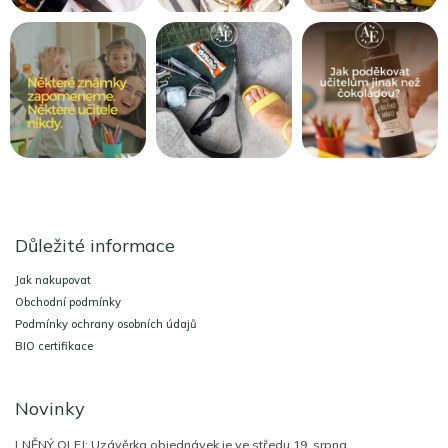
Z
á
Důležité informace
p
a
Jak nakupovat
t
Obchodní podmínky
í
Podmínky ochrany osobních údajů
BIO certifikace
Novinky
LNĚNÝ OLEJ: Uzávěrka objednávek je ve středu 19. srpna