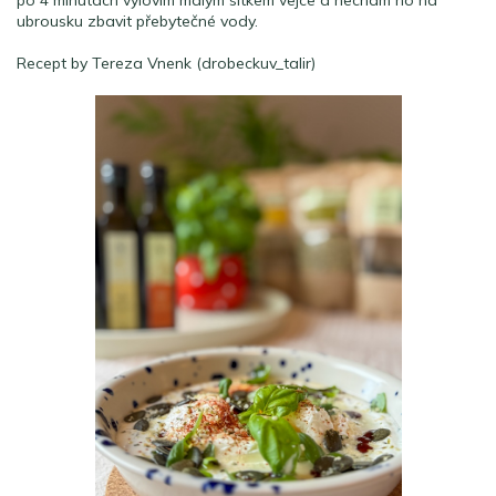
po 4 minutách vylovím malým sítkem vejce a nechám ho na
ubrousku zbavit přebytečné vody.
Recept by Tereza Vnenk (drobeckuv_talir)