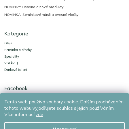
NOVINKY: Lisovna a nové produkty
NOVINKA: Semínkové müsli a ovesné vločky
Kategorie
Oleje
Semínka a ořechy
Speciality
VSTÁVEJ
Dárkové balení
Facebook
Tento web používá soubory cookie. Dalším procházením
Agro-El Znojmo
Ochrana osobních údajů
tohoto webu vyjadřujete souhlas s jejich používáním.
Více informací
zde
.
Copyright 2026
AGRO-EL Znojmo
. Všechna práva vyhrazena.