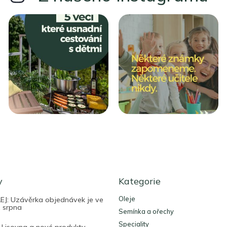
Přeskočit
y
kategorie
Kategorie
Oleje
J: Uzávěrka objednávek je ve
. srpna
Semínka a ořechy
Speciality
 Lisovna a nové produkty