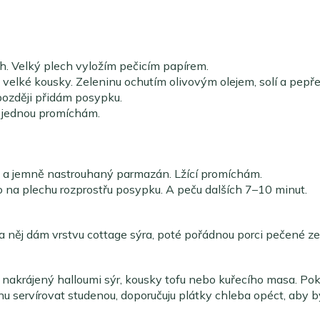
h. Velký plech vyložím pečicím papírem.
 velké kousky. Zeleninu ochutím olivovým olejem, solí a pep
později přidám posypku.
 jednou promíchám.
y a jemně nastrouhaný parmazán. Lžící promíchám.
 na plechu rozprostřu posypku. A peču dalších 7–10 minut.
 něj dám vrstvu cottage sýra, poté pořádnou porci pečené z
nakrájený halloumi sýr, kousky tofu nebo kuřecího masa. Po
u servírovat studenou, doporučuju plátky chleba opéct, aby b