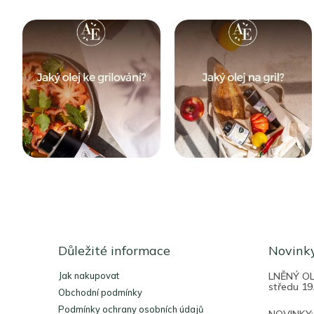
Z
á
Důležité informace
Novink
p
a
Jak nakupovat
LNĚNÝ OLE
t
středu 19
Obchodní podmínky
í
Podmínky ochrany osobních údajů
NOVINKY: