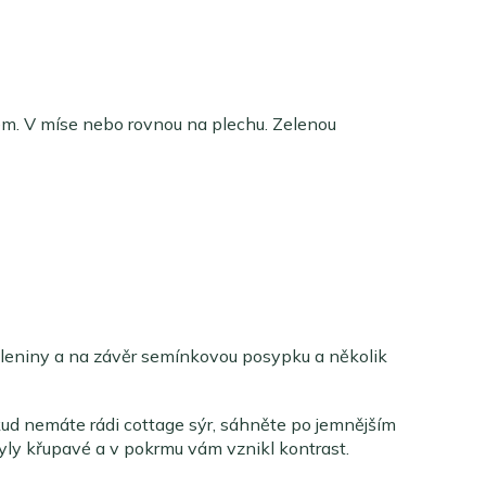
řem. V míse nebo rovnou na plechu. Zelenou
eleniny a na závěr semínkovou posypku a několik
kud nemáte rádi cottage sýr, sáhněte po jemnějším
yly křupavé a v pokrmu vám vznikl kontrast.