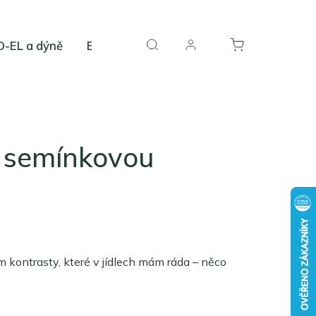
-EL a dýně
Blog
a semínkovou
m kontrasty, které v jídlech mám ráda – něco