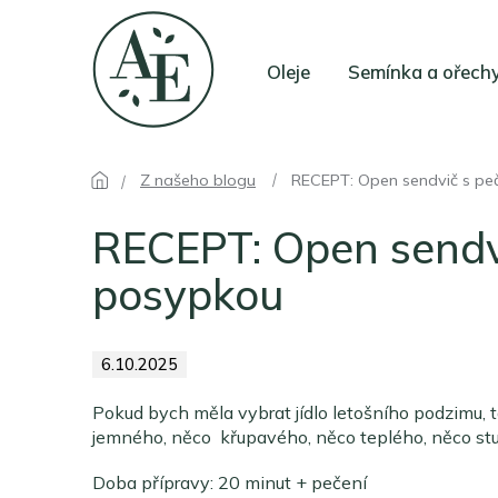
Přejít
na
obsah
Oleje
Semínka a ořech
Z našeho blogu
RECEPT: Open sendvič s pe
RECEPT: Open sendv
posypkou
6.10.2025
Pokud bych měla vybrat jídlo letošního podzimu, t
jemného, něco křupavého, něco teplého, něco st
Doba přípravy: 20 minut + pečení