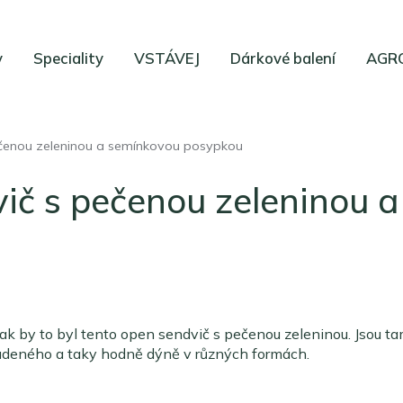
y
Speciality
VSTÁVEJ
Dárkové balení
AGRO
čenou zeleninou a semínkovou posypkou
ič s pečenou zeleninou 
ak by to byl tento open sendvič s pečenou zeleninou. Jsou ta
udeného a taky hodně dýně v různých formách.