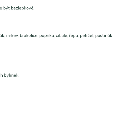
že být bezlepkové.
k, mrkev, brokolice, paprika, cibule, řepa, petržel, pastinák
ch bylinek