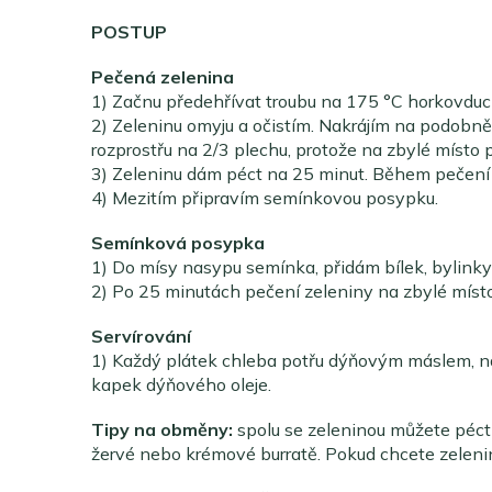
POSTUP
Pečená zelenina
1) Začnu předehřívat troubu na 175 °C horkovduc
2) Zeleninu omyju a očistím. Nakrájím na podobně
rozprostřu na 2/3 plechu, protože na zbylé místo 
3) Zeleninu dám péct na 25 minut. Během pečení
4) Mezitím připravím semínkovou posypku.
Semínková posypka
1) Do mísy nasypu semínka, přidám bílek, bylink
2) Po 25 minutách pečení zeleniny na zbylé místo
Servírování
1) Každý plátek chleba potřu dýňovým máslem, na
kapek dýňového oleje.
Tipy na obměny:
spolu se zeleninou můžete péct 
žervé nebo krémové burratě. Pokud chcete zelenin