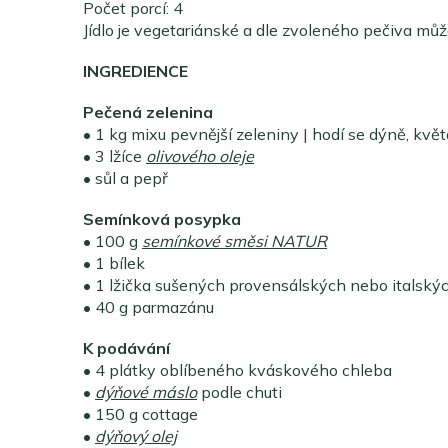
Počet porcí: 4
Jídlo je vegetariánské a dle zvoleného pečiva mů
INGREDIENCE
Pečená zelenina
• 1 kg mixu pevnější zeleniny | hodí se dýně, květá
• 3 lžíce
olivového oleje
• sůl a pepř
Semínková posypka
• 100 g
semínkové směsi NATUR
• 1 bílek
• 1 lžička sušených provensálských nebo italský
• 40 g parmazánu
K podávání
• 4 plátky oblíbeného kváskového chleba
•
dýňové máslo
podle chuti
• 150 g cottage
•
dýňový olej