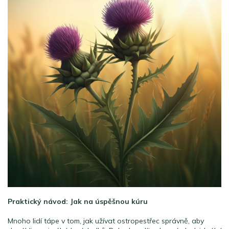
Praktický návod: Jak na úspěšnou kúru
Mnoho lidí tápe v tom, jak užívat ostropestřec správně, aby