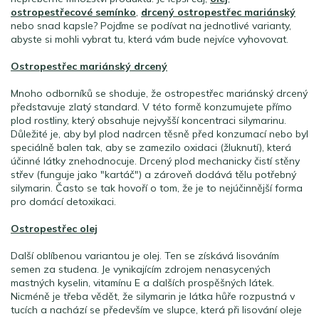
ostropestřecové semínko
,
drcený ostropestřec mariánský
nebo snad kapsle? Pojďme se podívat na jednotlivé varianty,
abyste si mohli vybrat tu, která vám bude nejvíce vyhovovat.
Ostropestřec mariánský drcený
Mnoho odborníků se shoduje, že ostropestřec mariánský drcený
představuje zlatý standard. V této formě konzumujete přímo
plod rostliny, který obsahuje nejvyšší koncentraci silymarinu.
Důležité je, aby byl plod nadrcen těsně před konzumací nebo byl
speciálně balen tak, aby se zamezilo oxidaci (žluknutí), která
účinné látky znehodnocuje. Drcený plod mechanicky čistí stěny
střev (funguje jako "kartáč") a zároveň dodává tělu potřebný
silymarin. Často se tak hovoří o tom, že je to nejúčinnější forma
pro domácí detoxikaci.
Ostropestřec olej
Další oblíbenou variantou je olej. Ten se získává lisováním
semen za studena. Je vynikajícím zdrojem nenasycených
mastných kyselin, vitamínu E a dalších prospěšných látek.
Nicméně je třeba vědět, že silymarin je látka hůře rozpustná v
tucích a nachází se především ve slupce, která při lisování oleje