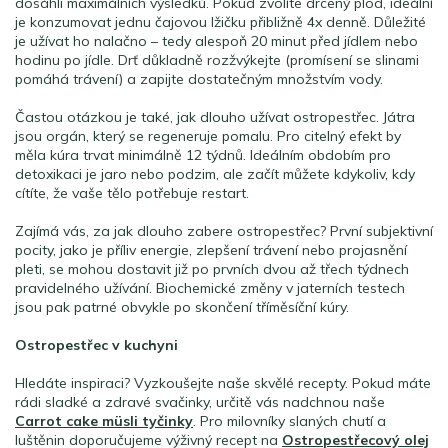
dosáhli maximálních výsledků. Pokud zvolíte drcený plod, ideální
je konzumovat jednu čajovou lžičku přibližně 4x denně. Důležité
je užívat ho nalačno – tedy alespoň 20 minut před jídlem nebo
hodinu po jídle. Drť důkladně rozžvýkejte (promísení se slinami
pomáhá trávení) a zapijte dostatečným množstvím vody.
Častou otázkou je také, jak dlouho užívat ostropestřec. Játra
jsou orgán, který se regeneruje pomalu. Pro citelný efekt by
měla kúra trvat minimálně 12 týdnů. Ideálním obdobím pro
detoxikaci je jaro nebo podzim, ale začít můžete kdykoliv, kdy
cítíte, že vaše tělo potřebuje restart.
Zajímá vás, za jak dlouho zabere ostropestřec? První subjektivní
pocity, jako je příliv energie, zlepšení trávení nebo projasnění
pleti, se mohou dostavit již po prvních dvou až třech týdnech
pravidelného užívání. Biochemické změny v jaterních testech
jsou pak patrné obvykle po skončení tříměsíční kúry.
Ostropestřec v kuchyni
Hledáte inspiraci? Vyzkoušejte naše skvělé recepty. Pokud máte
rádi sladké a zdravé svačinky, určitě vás nadchnou naše
Carrot cake müsli tyčinky
. Pro milovníky slaných chutí a
luštěnin doporučujeme výživný recept na
Ostropestřecový olej