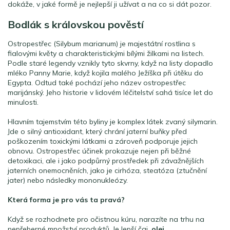
dokáže, v jaké formě je nejlepší ji užívat a na co si dát pozor.
Bodlák s královskou pověstí
Ostropestřec (Silybum marianum) je majestátní rostlina s
fialovými květy a charakteristickými bílými žilkami na listech.
Podle staré legendy vznikly tyto skvrny, když na listy dopadlo
mléko Panny Marie, když kojila malého Ježíška při útěku do
Egypta. Odtud také pochází jeho název ostropestřec
marijánský. Jeho historie v lidovém léčitelství sahá tisíce let do
minulosti.
Hlavním tajemstvím této byliny je komplex látek zvaný silymarin.
Jde o silný antioxidant, který chrání jaterní buňky před
poškozením toxickými látkami a zároveň podporuje jejich
obnovu. Ostropestřec účinek prokazuje nejen při běžné
detoxikaci, ale i jako podpůrný prostředek při závažnějších
jaterních onemocněních, jako je cirhóza, steatóza (ztučnění
jater) nebo následky mononukleózy.
Která forma je pro vás ta pravá?
Když se rozhodnete pro očistnou kúru, narazíte na trhu na
nepřeberné množství produktů. Je lepší čaj,
olej
,