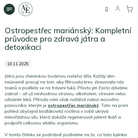
Přejít
na
obsah
Ostropestřec mariánský: Kompletní
průvodce pro zdravá játra a
detoxikaci
10.11.2025
Játra jsou chemickou továrnou našeho těla. Každý den
neúnavně pracují na tom, aby filtrovala krev, zbavovala nás
toxinů a podílela se na trávení tuků. Přesto jim často dáváme
zabrat – ať už nevhodnou stravou, alkoholem, stresem nebo
užíváním léků. Příroda nám však naštěstí nabízí mocného
pomocníka, kterým je
ostropestřec mariánský
. Tato na první
pohled obyčejná bodlákovitá rostlina v sobě ukrývá
mimořádnou sílu, která dokáže regenerovat jaterní tkáň a
podpořit celkovou vitalitu organismu.
V tomto článku se podrobně podíváme na to, co tato bylinka