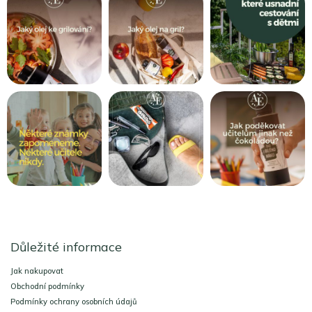
Z
á
Důležité informace
p
a
Jak nakupovat
t
Obchodní podmínky
í
Podmínky ochrany osobních údajů