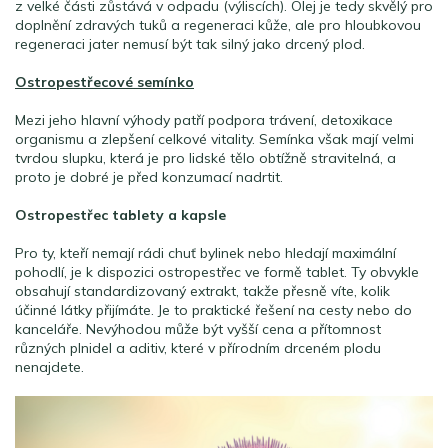
z velké části zůstává v odpadu (výliscích). Olej je tedy skvělý pro
doplnění zdravých tuků a regeneraci kůže, ale pro hloubkovou
regeneraci jater nemusí být tak silný jako drcený plod.
Ostropestřecové semínko
Mezi jeho hlavní výhody patří podpora trávení, detoxikace
organismu a zlepšení celkové vitality. Semínka však mají velmi
tvrdou slupku, která je pro lidské tělo obtížně stravitelná, a
proto je dobré je před konzumací nadrtit.
Ostropestřec tablety a kapsle
Pro ty, kteří nemají rádi chuť bylinek nebo hledají maximální
pohodlí, je k dispozici ostropestřec ve formě tablet. Ty obvykle
obsahují standardizovaný extrakt, takže přesně víte, kolik
účinné látky přijímáte. Je to praktické řešení na cesty nebo do
kanceláře. Nevýhodou může být vyšší cena a přítomnost
různých plnidel a aditiv, které v přírodním drceném plodu
nenajdete.