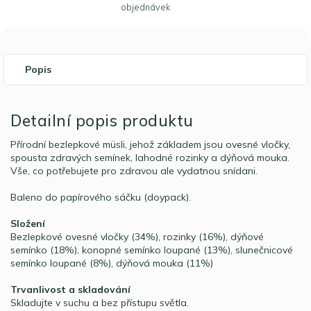
objednávek
Popis
Detailní popis produktu
Přírodní bezlepkové müsli, jehož základem jsou ovesné vločky,
spousta zdravých semínek, lahodné rozinky a dýňová mouka.
Vše, co potřebujete pro zdravou ale vydatnou snídani.
Baleno do papírového sáčku (doypack).
Složení
Bezlepkové ovesné vločky (34%), rozinky (16%), dýňové
semínko (18%), konopné semínko loupané (13%), slunečnicové
semínko loupané (8%), dýňová mouka (11%)
Trvanlivost a skladování
Skladujte v suchu a bez přístupu světla.