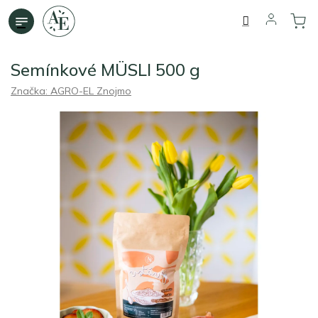
Přejít
na
obsah
Semínkové MÜSLI 500 g
Značka:
AGRO-EL Znojmo