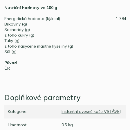
Nutriční hodnoty ve 100 g
Energetická hodnota (kJ/kcal)
1 784 /
Bílkoviny (g)
Sacharidy (g)
z toho cukry (g)
Tuky (g)
z toho nasycené mastné kyseliny (g)
Sůl (g)
Původ
ČR
Doplňkové parametry
Kategorie
:
Instantní ovesné kaše VSTÁVEJ
Hmotnost
:
0.5 kg