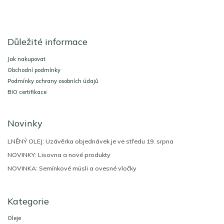
Z
á
Důležité informace
p
a
Jak nakupovat
t
Obchodní podmínky
í
Podmínky ochrany osobních údajů
BIO certifikace
Novinky
LNĚNÝ OLEJ: Uzávěrka objednávek je ve středu 19. srpna
NOVINKY: Lisovna a nové produkty
NOVINKA: Semínkové müsli a ovesné vločky
Kategorie
Oleje