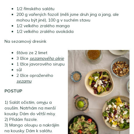
1/2 římského salátu
200 g vařených fazolí (měli jsme druh jing a jang, ale
mohou být jiné), 100 g v suchém stavu
1/2 velkého zralého manga
1/2 velkého zralého avokáda
Na sezamový dresink
šťáva ze 2 limet
3 lžíce
sezamového oleje
1 lžíce javorového sirupu
sůl
2 lžíce opraženého
sezamu
POSTUP
1) Salát očistím, omyju a
osuším. Natrhám na menší
kousky. Dám do větší mísy.
2) Přidám fazole.
3) Mango oloupu a nakrájím
na kousky. Dám k salátu.