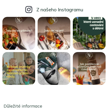
Z našeho Instagramu
Z
á
Důležité informace