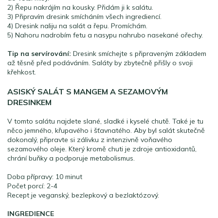
2) Řepu nakrájím na kousky. Přidám ji k salátu.
3) Připravím dresink smícháním všech ingrediencí.
4) Dresink naliju na salát a řepu. Promíchám.
5) Nahoru nadrobím fetu a nasypu nahrubo nasekané ořechy.
Tip na servírování:
Dresink smíchejte s připraveným základem
až těsně před podáváním. Saláty by zbytečně přišly o svoji
křehkost.
ASISKÝ SALÁT S MANGEM A SEZAMOVÝM
DRESINKEM
V tomto salátu najdete slané, sladké i kyselé chutě. Také je tu
něco jemného, křupavého i šťavnatého. Aby byl salát skutečně
dokonalý, připravte si zálivku z intenzivně voňavého
sezamového oleje. Který kromě chuti je zdroje antioxidantů,
chrání buňky a podporuje metabolismus.
Doba přípravy: 10 minut
Počet porcí: 2-4
Recept je veganský, bezlepkový a bezlaktózový.
INGREDIENCE