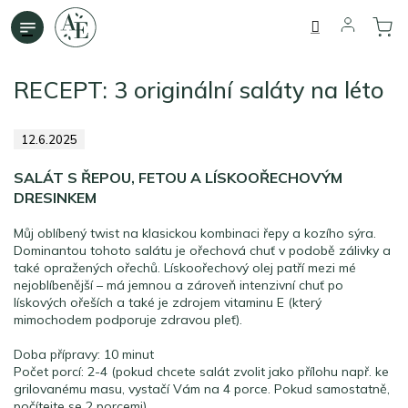
Přejít
na
obsah
RECEPT: 3 originální saláty na léto
12.6.2025
SALÁT S ŘEPOU, FETOU A LÍSKOOŘECHOVÝM
DRESINKEM
Můj oblíbený twist na klasickou kombinaci řepy a kozího sýra.
Dominantou tohoto salátu je ořechová chuť v podobě zálivky a
také opražených ořechů. Lískoořechový olej patří mezi mé
nejoblíbenější – má jemnou a zároveň intenzivní chuť po
lískových ořeších a také je zdrojem vitaminu E (který
mimochodem podporuje zdravou pleť).
Doba přípravy: 10 minut
Počet porcí: 2-4 (pokud chcete salát zvolit jako přílohu např. ke
grilovanému masu, vystačí Vám na 4 porce. Pokud samostatně,
počítejte se 2 porcemi)