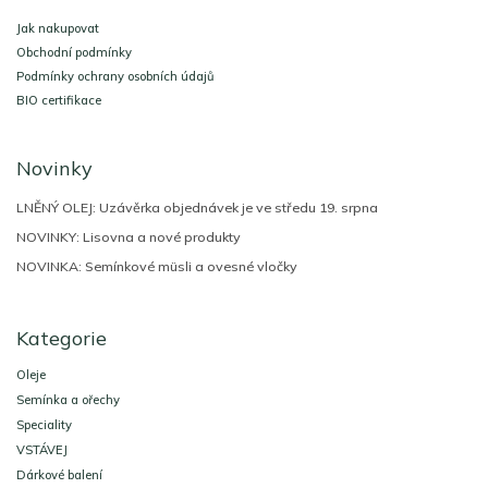
p
a
Jak nakupovat
t
Obchodní podmínky
í
Podmínky ochrany osobních údajů
BIO certifikace
Novinky
LNĚNÝ OLEJ: Uzávěrka objednávek je ve středu 19. srpna
NOVINKY: Lisovna a nové produkty
NOVINKA: Semínkové müsli a ovesné vločky
Kategorie
Oleje
Semínka a ořechy
Speciality
VSTÁVEJ
Dárkové balení