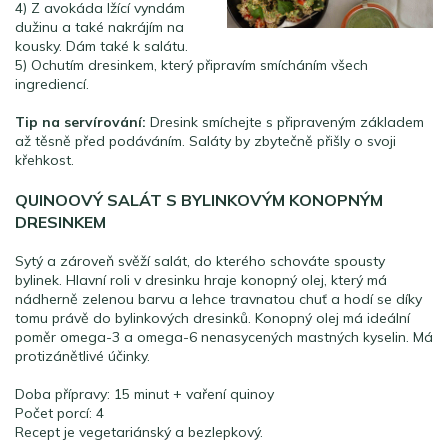
4) Z avokáda lžící vyndám
dužinu a také nakrájím na
kousky. Dám také k salátu.
5) Ochutím dresinkem, který připravím smícháním všech
ingrediencí.
Tip na servírování:
Dresink smíchejte s připraveným základem
až těsně před podáváním. Saláty by zbytečně přišly o svoji
křehkost.
QUINOOVÝ SALÁT S BYLINKOVÝM KONOPNÝM
DRESINKEM
Sytý a zároveň svěží salát, do kterého schováte spousty
bylinek. Hlavní roli v dresinku hraje konopný olej, který má
nádherně zelenou barvu a lehce travnatou chuť a hodí se díky
tomu právě do bylinkových dresinků. Konopný olej má ideální
poměr omega-3 a omega-6 nenasycených mastných kyselin. Má
protizánětlivé účinky.
Doba přípravy: 15 minut + vaření quinoy
Počet porcí: 4
Recept je vegetariánský a bezlepkový.