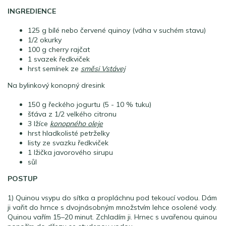
INGREDIENCE
125 g bílé nebo červené quinoy (váha v suchém stavu)
1/2 okurky
100 g cherry rajčat
1 svazek ředkviček
hrst semínek ze
směsi Vstávej
Na bylinkový konopný dresink
150 g řeckého jogurtu (5 - 10 % tuku)
šťáva z 1/2 velkého citronu
3 lžíce
konopného oleje
hrst hladkolisté petrželky
listy ze svazku ředkviček
1 lžička javorového sirupu
sůl
POSTUP
1) Quinou vsypu do sítka a propláchnu pod tekoucí vodou. Dám
ji vařit do hrnce s dvojnásobným množstvím lehce osolené vody.
Quinou vařím 15–20 minut. Zchladím ji. Hrnec s uvařenou quinou