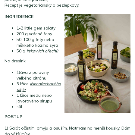
Recept je vegetariánský a bezlepkový.
INGREDIENCE
1-2 little gem saláty
200 g vařené řepy
50-100 g fety nebo
měkkého kozího sýra
50 g
lískových ořechů
Na dresink
šťáva z poloviny
velkého citrónu
3 lžíce
lískoořechového
oleje
1 lžíce medu nebo
javorového sirupu
sůl
POSTUP
1) Salát očistím, omyju a osuším. Natrhám na menší kousky. Dám
do větší mísy.