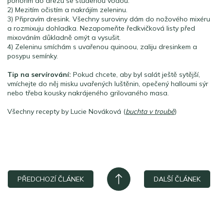
ponořím do dřezu se studenou vodou.
2) Mezitím očistím a nakrájím zeleninu.
3) Připravím dresink. Všechny suroviny dám do nožového mixéru
a rozmixuju dohladka. Nezapomeňte ředkvičková listy před
mixováním důkladně omýt a vysušit.
4) Zeleninu smíchám s uvařenou quinoou, zaliju dresinkem a
posypu semínky.
Tip na servírování:
Pokud chcete, aby byl salát ještě sytější,
vmíchejte do něj misku uvařených luštěnin, opečený halloumi sýr
nebo třeba kousky nakrájeného grilovaného masa.
Všechny recepty by Lucie Nováková (
buchta v troubě
)
PŘEDCHOZÍ ČLÁNEK
DALŠÍ ČLÁNEK